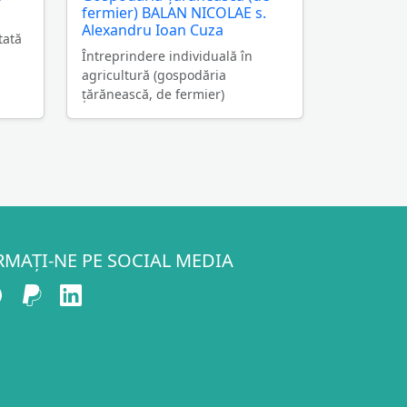
fermier) BALAN NICOLAE s.
Alexandru Ioan Cuza
tată
Întreprindere individuală în
agricultură (gospodăria
ţărănească, de fermier)
RMAȚI-NE PE SOCIAL MEDIA