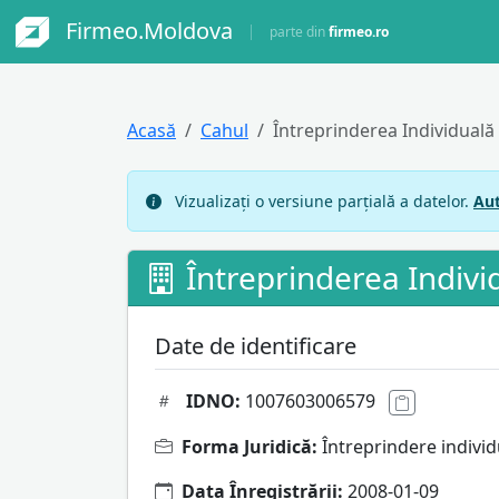
Firmeo.Moldova
parte din
firmeo.ro
Acasă
Cahul
Întreprinderea Individua
Vizualizați o versiune parțială a datelor.
Aut
Întreprinderea Indi
Date de identificare
IDNO:
1007603006579
Forma Juridică:
Întreprindere individ
Data Înregistrării:
2008-01-09