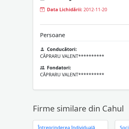
Data Lichidării:
2012-11-20
Persoane
Conducători:
CĂPRARU VALENT**********
Fondatori:
CĂPRARU VALENT**********
Firme similare din Cahul
Întreprinderea Individuală
Soc