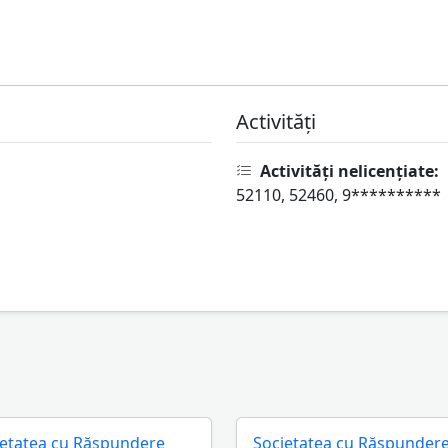
Activități
Activități nelicențiate:
52110, 52460, 9**********
ietatea cu Răspundere
Societatea cu Răspunder