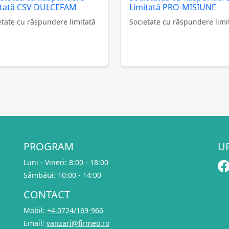
itată CSV DULCEFAM
Limitată PRO-MISIUNE
etate cu răspundere limitată
Societate cu răspundere limi
PROGRAM
U
Luni - Vineri: 8:00 - 18:00
Sâmbătă: 10:00 - 14:00
CONTACT
Mobil:
+4.0724/169-966
Email:
vanzari@firmeo.ro