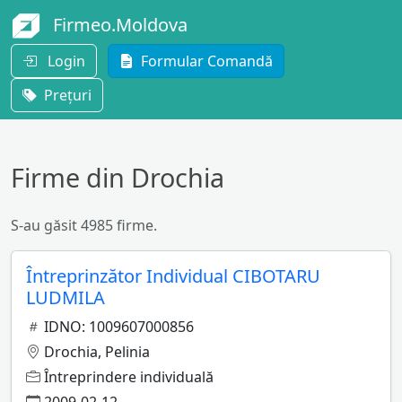
Firmeo.Moldova
Login
Formular Comandă
Prețuri
Firme din Drochia
S-au găsit 4985 firme.
Întreprinzător Individual CIBOTARU
LUDMILA
IDNO: 1009607000856
Drochia, Pelinia
Întreprindere individuală